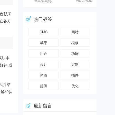
苹果cms模板
2022-09-09
,色彩搭
热门标签
板在各方
CMS
网站
苹果
模板
用户
功能
模块丰
设计
定制
好评,成
体验
插件
,并结
提供
优化
了解和认
最新留言